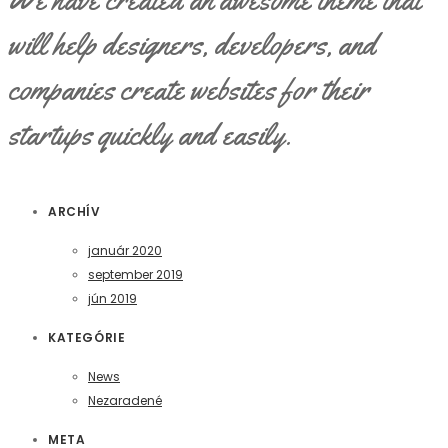
will help designers, developers, and
companies create websites for their
startups quickly and easily.
ARCHÍV
január 2020
september 2019
jún 2019
KATEGÓRIE
News
Nezaradené
META